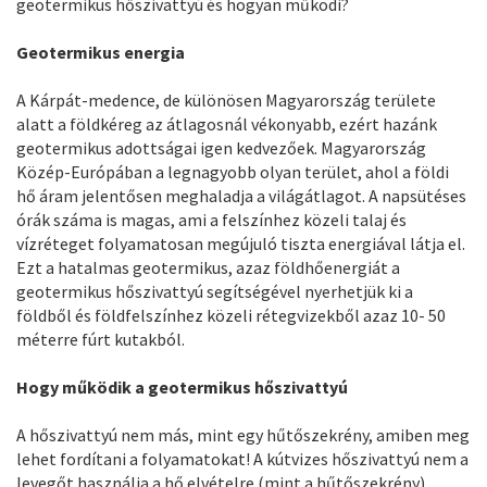
geotermikus hőszivattyú és hogyan működi?
Geotermikus energia
A Kárpát-medence, de különösen Magyarország területe
alatt a földkéreg az átlagosnál vékonyabb, ezért hazánk
geotermikus adottságai igen kedvezőek. Magyarország
Közép-Európában a legnagyobb olyan terület, ahol a földi
hő áram jelentősen meghaladja a világátlagot. A napsütéses
órák száma is magas, ami a felszínhez közeli talaj és
vízréteget folyamatosan megújuló tiszta energiával látja el.
Ezt a hatalmas geotermikus, azaz földhőenergiát a
geotermikus hőszivattyú segítségével nyerhetjük ki a
földből és földfelszínhez közeli rétegvizekből azaz 10- 50
méterre fúrt kutakból.
Hogy működik a geotermikus hőszivattyú
A hőszivattyú nem más, mint egy hűtőszekrény, amiben meg
lehet fordítani a folyamatokat! A kútvizes hőszivattyú nem a
levegőt használja a hő elvételre (mint a hűtőszekrény),