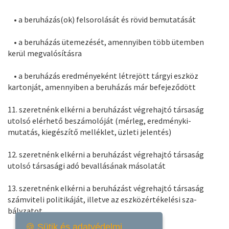
• a beruházás(ok) felsorolását és rövid bemutatását
• a beruházás ütemezését, amennyiben több ütemben
kerül megvalósításra
• a beruházás eredményeként létrejött tárgyi eszköz
kartonját, amennyiben a beruházás már befejeződött
11. szeretnénk elkérni a beruházást végrehajtó társaság
utolsó elérhető beszámolóját (mérleg, eredményki-
mutatás, kiegészítő melléklet, üzleti jelentés)
12. szeretnénk elkérni a beruházást végrehajtó társaság
utolsó társasági adó bevallásának másolatát
13. szeretnénk elkérni a beruházást végrehajtó társaság
számviteli politikáját, illetve az eszközértékelési sza-
bályzatot
🍪 Sütik és adatvédelmi