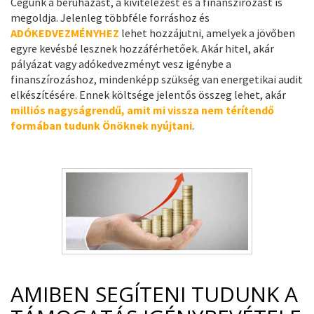
Cégünk a beruházást, a kivitelezést és a finanszírozást is
megoldja. Jelenleg többféle forráshoz és
ADÓKEDVEZMÉNYHEZ
lehet hozzájutni, amelyek a jövőben
egyre kevésbé lesznek hozzáférhetőek. Akár hitel, akár
pályázat vagy adókedvezményt vesz igénybe a
finanszírozáshoz, mindenképp szükség van energetikai audit
elkészítésére. Ennek költsége jelentős összeg lehet, akár
milliós nagyságrendű, amit mi vissza nem térítendő
formában tudunk Önöknek nyújtani
.
AMIBEN SEGÍTENI TUDUNK A