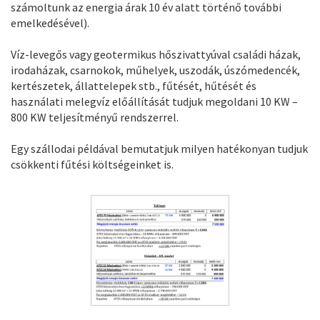
számoltunk az energia árak 10 év alatt történő további
emelkedésével).
Víz-levegős vagy geotermikus hőszivattyúval családi házak,
irodaházak, csarnokok, műhelyek, uszodák, úszómedencék,
kertészetek, állattelepek stb., fűtését, hűtését és
használati melegvíz előállítását tudjuk megoldani 10 KW –
800 KW teljesítményű rendszerrel.
Egy szállodai példával bemutatjuk milyen hatékonyan tudjuk
csökkenti fűtési költségeinket is.