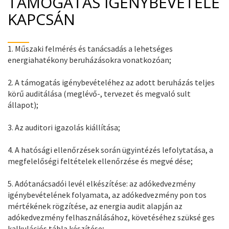
TÁMOGATÁS IGÉNYBEVÉTELE
KAPCSÁN
1. Műszaki felmérés és tanácsadás a lehetséges
energiahatékony beruházásokra vonatkozóan;
2. A támogatás igénybevételéhez az adott beruházás teljes
körű auditálása (meglévő-, tervezet és megvaló sult
állapot);
3. Az auditori igazolás kiállítása;
4. A hatósági ellenőrzések során ügyintézés lefolytatása, a
megfelelőségi feltételek ellenőrzése és megvé dése;
5. Adótanácsadói levél elkészítése: az adókedvezmény
igénybevételének folyamata, az adókedvezmény pon tos
mértékének rögzítése, az energia audit alapján az
adókedvezmény felhasználásához, követéséhez szüksé ges
kalkulációs tábla készítése;