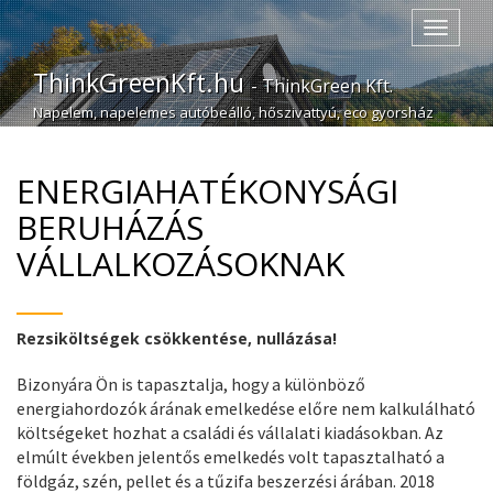
Navigác
ThinkGreenKft.hu
- ThinkGreen Kft.
Napelem, napelemes autóbeálló, hőszivattyú, eco gyorsház
ENERGIAHATÉKONYSÁGI
BERUHÁZÁS
VÁLLALKOZÁSOKNAK
Rezsiköltségek csökkentése, nullázása!
Bizonyára Ön is tapasztalja, hogy a különböző
energiahordozók árának emelkedése előre nem kalkulálható
költségeket hozhat a családi és vállalati kiadásokban. Az
elmúlt években jelentős emelkedés volt tapasztalható a
földgáz, szén, pellet és a tűzifa beszerzési árában. 2018