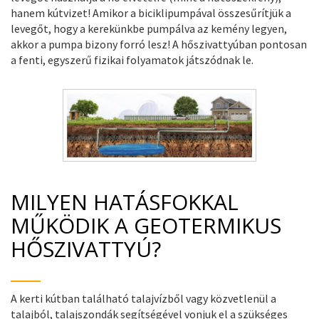
hanem kútvizet! Amikor a biciklipumpával összesűrítjük a
levegőt, hogy a kerekünkbe pumpálva az kemény legyen,
akkor a pumpa bizony forró lesz! A hőszivattyúban pontosan
a fenti, egyszerű fizikai folyamatok játszódnak le.
MILYEN HATÁSFOKKAL
MŰKÖDIK A GEOTERMIKUS
HŐSZIVATTYÚ?
A kerti kútban található talajvízből vagy közvetlenül a
talajból, talajszondák segítségével vonjuk el a szükséges