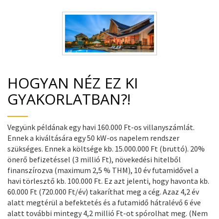
HOGYAN NÉZ EZ KI
GYAKORLATBAN?!
Vegyünk példának egy havi 160.000 Ft-os villanyszámlát.
Ennek a kiváltására egy 50 kW-os napelem rendszer
szükséges. Ennek a költsége kb. 15.000.000 Ft (bruttó). 20%
önerő befizetéssel (3 millió Ft), növekedési hitelből
finanszírozva (maximum 2,5 % THM), 10 év futamidővel a
havi törlesztő kb. 100.000 Ft. Ez azt jelenti, hogy havonta kb.
60.000 Ft (720.000 Ft/év) takaríthat meg a cég. Azaz 4,2 év
alatt megtérül a befektetés és a futamidő hátralévő 6 éve
alatt további mintegy 4,2 millió Ft-ot spórolhat meg. (Nem