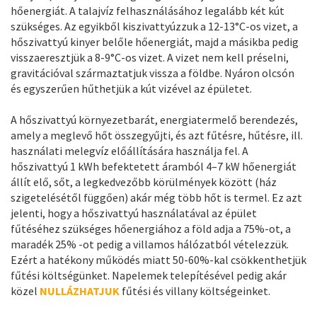
hőenergiát. A talajvíz felhasználásához legalább két kút
szükséges. Az egyikből kiszivattyúzzuk a 12-13°C-os vizet, a
hőszivattyú kinyer belőle hőenergiát, majd a másikba pedig
visszaeresztjük a 8-9°C-os vizet. A vizet nem kell préselni,
gravitációval származtatjuk vissza a földbe. Nyáron olcsón
és egyszerűen hűthetjük a kút vizével az épületet.
A hőszivattyú környezetbarát, energiatermelő berendezés,
amely a meglevő hőt összegyűjti, és azt fűtésre, hűtésre, ill.
használati melegvíz előállítására használja fel. A
hőszivattyú 1 kWh befektetett áramból 4–7 kW hőenergiát
állít elő, sőt, a legkedvezőbb körülmények között (ház
szigetelésétől függően) akár még több hőt is termel. Ez azt
jelenti, hogy a hőszivattyú használatával az épület
fűtéséhez szükséges hőenergiához a föld adja a 75%-ot, a
maradék 25% -ot pedig a villamos hálózatból vételezzük.
Ezért a hatékony működés miatt 50-60%-kal csökkenthetjük
fűtési költségünket. Napelemek telepítésével pedig akár
közel
NULLÁZHATJUK
fűtési és villany költségeinket.